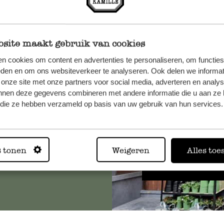
site maakt gebruik van cookies
n cookies om content en advertenties te personaliseren, om functies
, veuillez
eden en om ons websiteverkeer te analyseren. Ook delen we informat
os
 onze site met onze partners voor social media, adverteren en analy
nnen deze gegevens combineren met andere informatie die u aan ze 
s
.
f die ze hebben verzameld op basis van uw gebruik van hun services.
Toujours
s tonen
Weigeren
Alles toe
Voir les 62 magasins