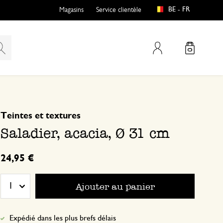
BE - FR
Magasins
Service clientèle
Mon compte
basé sur 0 commentaire
Teintes et textures
Saladier, acacia, Ø 31 cm
24,95 €
Ajouter au panier
1
Expédié dans les plus brefs délais