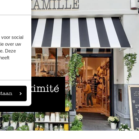
 voor social
ie over uw
se. Deze
heeft
 à proximité
staan