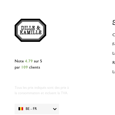
C
F
L
Note
4.79
sur 5
R
par
109
clients
L
Tous les prix indiqués sont des prix à
la consommation et incluent la TVA.
BE - FR