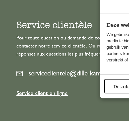
Service clientèle
Deze web
We gebruike
Pour toute question ou demande de conseil ou d’aide
media te bi
contacter notre service clientèle. Ou retrouvez ici n
gebruik van
partners ku
réponses aux
questions les plus fréquemment posée
verstrekt o
serviceclientele@dille-kamille.com
Detail
Service client en ligne