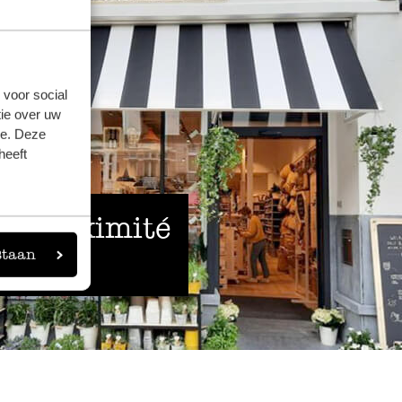
 voor social
ie over uw
se. Deze
heeft
 à proximité
staan