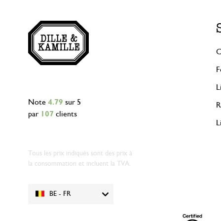
C
F
L
Note
4.79
sur 5
R
par
107
clients
L
Tous les prix indiqués sont des prix à
la consommation et incluent la TVA.
BE - FR