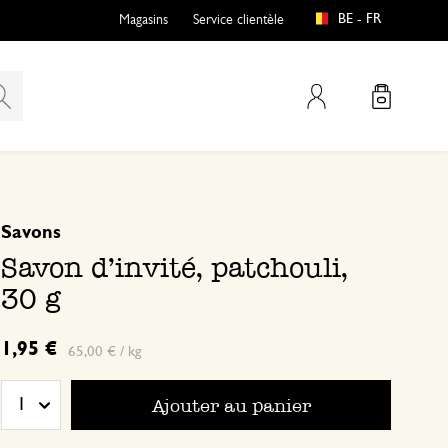
BE - FR
Magasins
Service clientèle
Mon compte
basé sur 0 commentaire
Savons
Savon d'invité, patchouli,
30 g
1,95 €
65,00 € / kg
Ajouter au panier
1