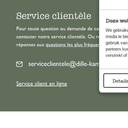
Service clientèle
Deze web
Pour toute question ou demande de conseil ou d’aide
We gebruike
media te bi
contacter notre service clientèle. Ou retrouvez ici n
gebruik van
réponses aux
questions les plus fréquemment posée
partners ku
verstrekt o
serviceclientele@dille-kamille.com
Detail
Service client en ligne