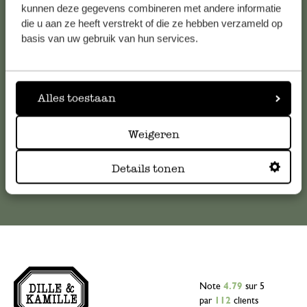
Service clientèle
kunnen deze gegevens combineren met andere informatie
die u aan ze heeft verstrekt of die ze hebben verzameld op
basis van uw gebruik van hun services.
Pour toute question ou demande de conseil ou d’aide,
veuillez contacter notre service clientèle. Ou retrouvez ici
nos réponses aux
questions les plus fréquemment posées
.
Alles toestaan
serviceclientele@dille-kamille.com
Weigeren
Service client en ligne
Details tonen
Note
4.79
sur 5
par
112
clients