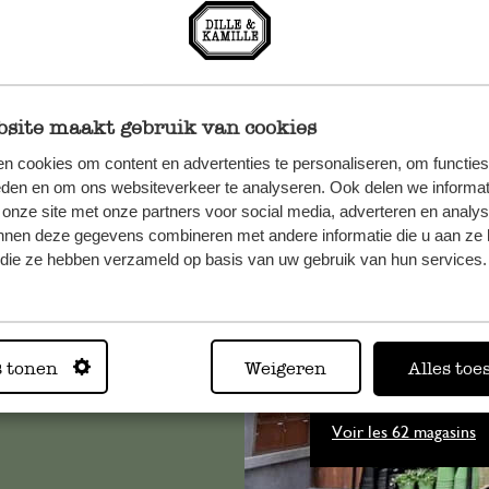
site maakt gebruik van cookies
n cookies om content en advertenties te personaliseren, om functies
eden en om ons websiteverkeer te analyseren. Ook delen we informat
 onze site met onze partners voor social media, adverteren en analy
, veuillez
nnen deze gegevens combineren met andere informatie die u aan ze 
os
f die ze hebben verzameld op basis van uw gebruik van hun services.
s
.
s tonen
Weigeren
Alles toe
Toujours
Voir les 62 magasins