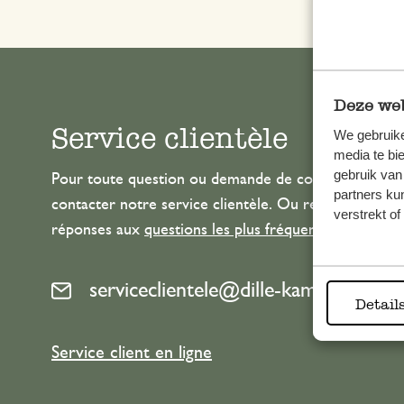
Deze web
Service clientèle
We gebruike
media te bi
gebruik van
Pour toute question ou demande de conseil ou d’aide
partners ku
contacter notre service clientèle. Ou retrouvez ici n
verstrekt o
réponses aux
questions les plus fréquemment posée
serviceclientele@dille-kamille.com
Detail
Service client en ligne