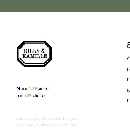
C
F
L
Note
4.79
sur 5
R
par
109
clients
L
Tous les prix indiqués sont des prix à
la consommation et incluent la TVA.