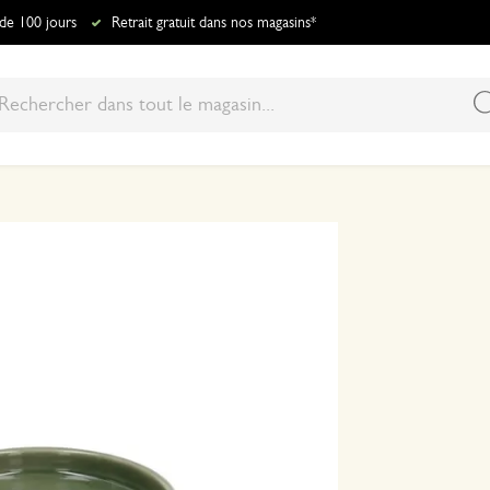
 de 100 jours
Retrait gratuit dans nos magasins*