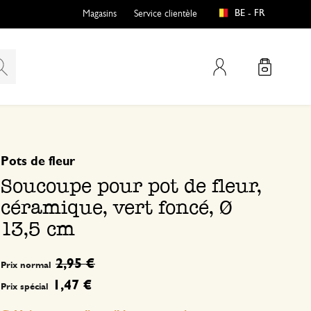
BE - FR
Magasins
Service clientèle
Mon compte
basé sur 0 commentaire
Pots de fleur
Soucoupe pour pot de fleur,
céramique, vert foncé, Ø
13,5 cm
2,95 €
Prix normal
1,47 €
Prix spécial