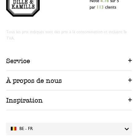
Note
4.76
sur 5
par
113
clients
Tous les prix indiqués sont des prix à la consommation et incluent la
TVA.
Service
À propos de nous
Inspiration
BE - FR