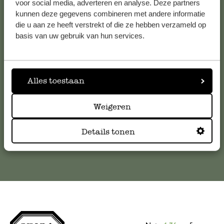
voor social media, adverteren en analyse. Deze partners
kunnen deze gegevens combineren met andere informatie
Service clientèle
die u aan ze heeft verstrekt of die ze hebben verzameld op
basis van uw gebruik van hun services.
Pour toute question ou demande de conseil ou d’aide,
veuillez contacter notre service clientèle. Ou retrouvez ici
nos réponses aux
questions les plus fréquemment posées
.
Alles toestaan
serviceclientele@dille-kamille.com
Weigeren
Service client en ligne
Details tonen