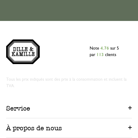
Note
4.76
sur 5
par
113
clients
Tous les prix indiqués sont des prix à la consommation et incluent la
TVA.
Service
À propos de nous