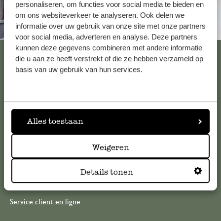
personaliseren, om functies voor social media te bieden en
om ons websiteverkeer te analyseren. Ook delen we
informatie over uw gebruik van onze site met onze partners
Toujours à proximité
voor social media, adverteren en analyse. Deze partners
kunnen deze gegevens combineren met andere informatie
Voir les 62 magasins
die u aan ze heeft verstrekt of die ze hebben verzameld op
basis van uw gebruik van hun services.
Service clientèle
Pour toute question ou demande de conseil ou d’aide,
Alles toestaan
veuillez contacter notre service clientèle. Ou retrouvez ici
nos réponses aux
questions les plus fréquemment posées
.
Weigeren
Details tonen
serviceclientele@dille-kamille.com
Service client en ligne