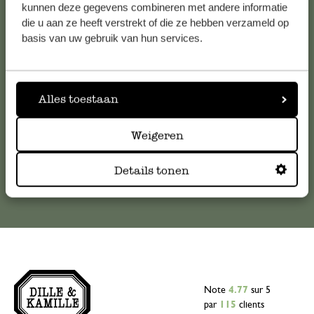
Service clientèle
kunnen deze gegevens combineren met andere informatie
die u aan ze heeft verstrekt of die ze hebben verzameld op
Pour toute question ou demande de conseil ou d’aide,
basis van uw gebruik van hun services.
veuillez contacter notre service clientèle. Ou retrouvez ici
nos réponses aux
questions les plus fréquemment posées
.
Alles toestaan
serviceclientele@dille-kamille.com
Weigeren
Service client en ligne
Details tonen
Note
4.77
sur 5
par
115
clients