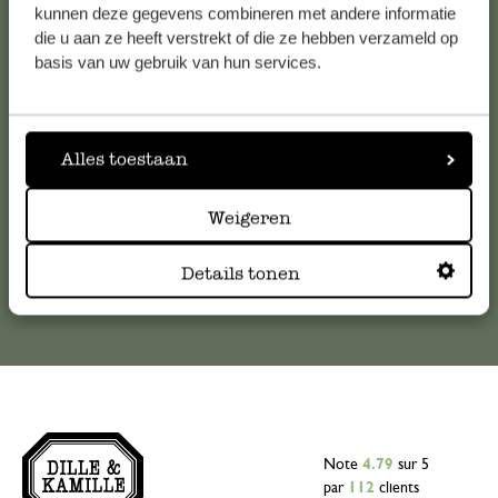
Service clientèle
kunnen deze gegevens combineren met andere informatie
die u aan ze heeft verstrekt of die ze hebben verzameld op
basis van uw gebruik van hun services.
Pour toute question ou demande de conseil ou d’aide,
veuillez contacter notre service clientèle. Ou retrouvez ici
nos réponses aux
questions les plus fréquemment posées
.
Alles toestaan
serviceclientele@dille-kamille.com
Weigeren
Service client en ligne
Details tonen
Note
4.79
sur 5
par
112
clients