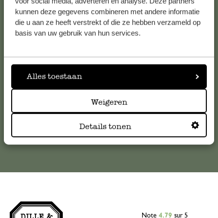
voor social media, adverteren en analyse. Deze partners
kunnen deze gegevens combineren met andere informatie
Service clientèle
die u aan ze heeft verstrekt of die ze hebben verzameld op
basis van uw gebruik van hun services.
Pour toute question ou demande de conseil ou d’aide,
veuillez contacter notre service clientèle. Ou retrouvez ici
nos réponses aux
questions les plus fréquemment posées
.
Alles toestaan
serviceclientele@dille-kamille.com
Weigeren
Service client en ligne
Details tonen
Note
4.79
sur 5