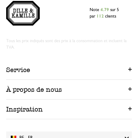
Note
4.79
sur 5
par
112
clients
Tous les prix indiqués sont des prix à la consommation et incluent la
TVA.
Service
À propos de nous
Inspiration
BE - FR