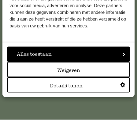
voor social media, adverteren en analyse. Deze partners
kunnen deze gegevens combineren met andere informatie
die u aan ze heeft verstrekt of die ze hebben verzameld op
Service clientèle
basis van uw gebruik van hun services.
Pour toute question ou demande de conseil ou d’aide,
veuillez contacter notre service clientèle. Ou retrouvez ici
nos réponses aux
questions les plus fréquemment posées
.
Alles toestaan
serviceclientele@dille-kamille.com
Weigeren
Details tonen
Service client en ligne