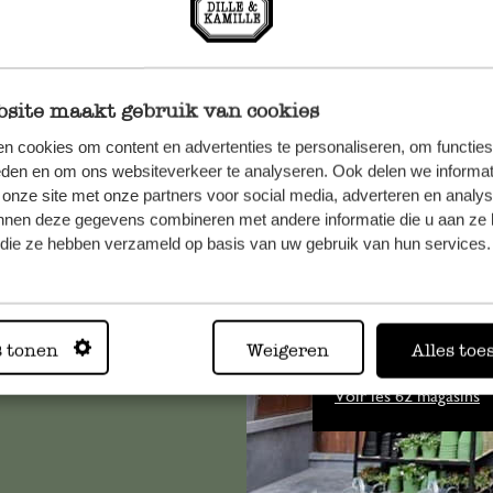
site maakt gebruik van cookies
n cookies om content en advertenties te personaliseren, om functies
eden en om ons websiteverkeer te analyseren. Ook delen we informat
, veuillez
 onze site met onze partners voor social media, adverteren en analy
os
nnen deze gegevens combineren met andere informatie die u aan ze 
s
.
f die ze hebben verzameld op basis van uw gebruik van hun services.
Toujours
s tonen
Weigeren
Alles toe
Voir les 62 magasins