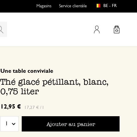
BE - FR
Magasins
Service clientèle
Mon compte
basé sur 0 commentaire
Une table conviviale
Thé glacé pétillant, blanc,
0,75 liter
12,95 €
17,27 € / l
Ajouter au panier
1