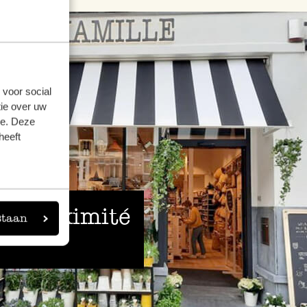
 voor social
ie over uw
se. Deze
heeft
 à proximité
staan