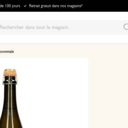
 de 100 jours
Retrait gratuit dans nos magasins*
onviviale