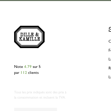
C
F
L
Note
4.79
sur 5
R
par
112
clients
L
Tous les prix indiqués sont des prix à
la consommation et incluent la TVA.