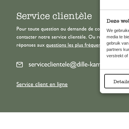
Service clientèle
Deze web
Pour toute question ou demande de conseil ou d’aide
We gebruike
media te bi
contacter notre service clientèle. Ou retrouvez ici n
gebruik van
réponses aux
questions les plus fréquemment posée
partners ku
verstrekt o
serviceclientele@dille-kamille.com
Detail
Service client en ligne