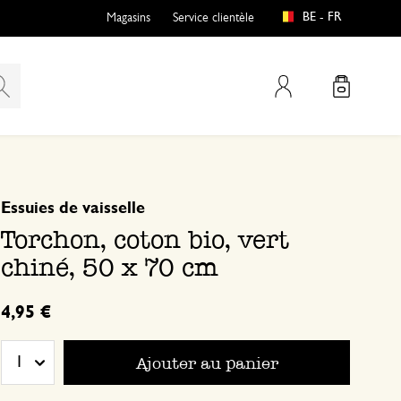
BE - FR
Magasins
Service clientèle
Mon compte
basé sur 0 commentaire
Essuies de vaisselle
Torchon, coton bio, vert
chiné, 50 x 70 cm
4,95 €
Ajouter au panier
1