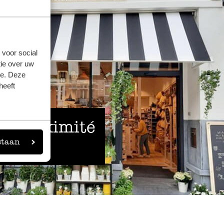
 voor social
ie over uw
se. Deze
heeft
 à proximité
staan