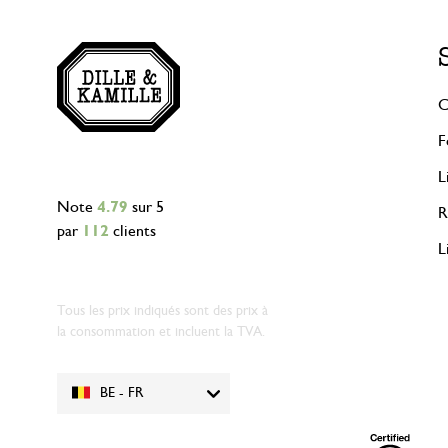
C
F
L
Note
4.79
sur 5
R
par
112
clients
L
Tous les prix indiqués sont des prix à
la consommation et incluent la TVA.
BE - FR