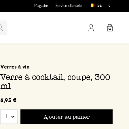
BE - FR
Magasins
Service clientèle
Mon compte
basé sur 0 commentaire
Verres à vin
Verre à cocktail, coupe, 300
ml
6,95 €
Ajouter au panier
1