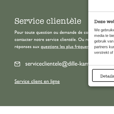
Service clientèle
Deze web
We gebruike
Pour toute question ou demande de conseil ou d’aide
media te bi
contacter notre service clientèle. Ou retrouvez ici n
gebruik van
réponses aux
questions les plus fréquemment posée
partners ku
verstrekt o
serviceclientele@dille-kamille.com
Detail
Service client en ligne