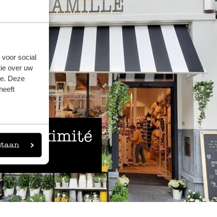
 voor social
ie over uw
se. Deze
heeft
 à proximité
staan