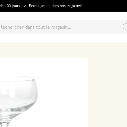
 de 100 jours
Retrait gratuit dans nos magasins*