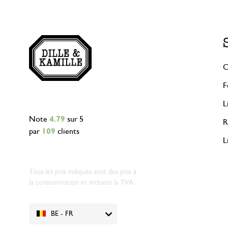
C
F
L
Note
4.79
sur 5
R
par
109
clients
L
Tous les prix indiqués sont des prix à
la consommation et incluent la TVA.
BE - FR