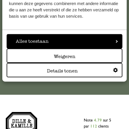
Service clientèle
kunnen deze gegevens combineren met andere informatie
die u aan ze heeft verstrekt of die ze hebben verzameld op
basis van uw gebruik van hun services.
Pour toute question ou demande de conseil ou d’aide,
veuillez contacter notre service clientèle. Ou retrouvez ici
nos réponses aux
questions les plus fréquemment posées
.
Alles toestaan
serviceclientele@dille-kamille.com
Weigeren
Service client en ligne
Details tonen
Note
4.79
sur 5
par
112
clients