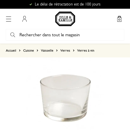
Le délai de rétractation est de 100 jours
Mon compte
basé sur 0 commentaire
Accueil
Cuisine
Vaisselle
Verres
Verres à vin