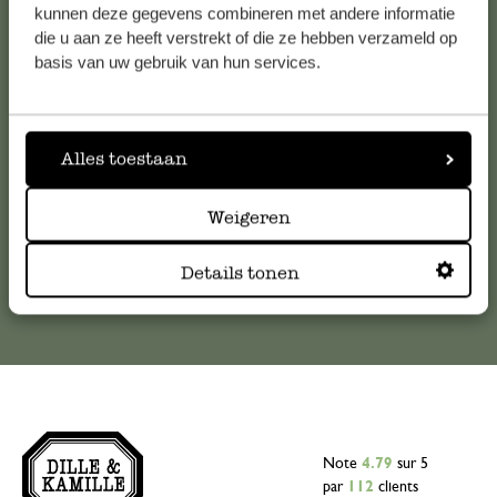
Service clientèle
kunnen deze gegevens combineren met andere informatie
die u aan ze heeft verstrekt of die ze hebben verzameld op
basis van uw gebruik van hun services.
Pour toute question ou demande de conseil ou d’aide,
veuillez contacter notre service clientèle. Ou retrouvez ici
nos réponses aux
questions les plus fréquemment posées
.
Alles toestaan
serviceclientele@dille-kamille.com
Weigeren
Service client en ligne
Details tonen
Note
4.79
sur 5
par
112
clients