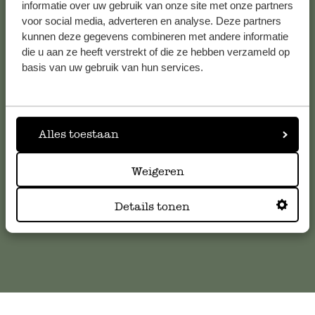
Voir les 62 magasins
informatie over uw gebruik van onze site met onze partners
voor social media, adverteren en analyse. Deze partners
kunnen deze gegevens combineren met andere informatie
die u aan ze heeft verstrekt of die ze hebben verzameld op
Service clientèle
basis van uw gebruik van hun services.
Pour toute question ou demande de conseil ou d’aide,
veuillez contacter notre service clientèle. Ou retrouvez ici
Alles toestaan
nos réponses aux
questions les plus fréquemment posées
.
Weigeren
serviceclientele@dille-kamille.com
Details tonen
Service client en ligne