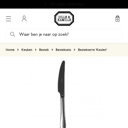
100 dagen bedenktijd
Mijn account
gebaseerd op 1 beoordeling
Home
Keuken
Bestek
Besteksets
Bestekserie 'Keulen'
5
4
3
2
1
31 augustus 2024
Enkel een score, geen toelichting gege