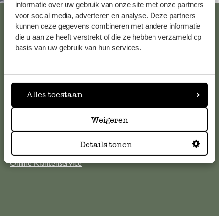
informatie over uw gebruik van onze site met onze partners
Bekijk alle 62 winkels
voor social media, adverteren en analyse. Deze partners
kunnen deze gegevens combineren met andere informatie
die u aan ze heeft verstrekt of die ze hebben verzameld op
basis van uw gebruik van hun services.
Klantenservice
Voor vragen, tips of hulp kun je contact opnemen met onze
Alles toestaan
klantenservice. Of bekijk hier het antwoord op de
meestgestelde vragen
Weigeren
klantenservice@dille-kamille.com
Details tonen
Online Klantenservice