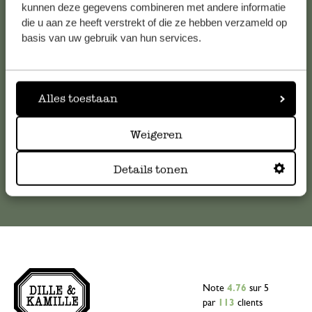
Service clientèle
kunnen deze gegevens combineren met andere informatie
die u aan ze heeft verstrekt of die ze hebben verzameld op
Pour toute question ou demande de conseil ou d’aide,
basis van uw gebruik van hun services.
veuillez contacter notre service clientèle. Ou retrouvez ici
nos réponses aux
questions les plus fréquemment posées
.
Alles toestaan
serviceclientele@dille-kamille.com
Weigeren
Service client en ligne
Details tonen
Note
4.76
sur 5
par
113
clients