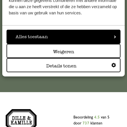
Klantenservice
kunnen deze gegevens combineren met andere informatie
die u aan ze heeft verstrekt of die ze hebben verzameld op
basis van uw gebruik van hun services.
Voor vragen, tips of hulp kun je contact opnemen met onze
klantenservice. Of bekijk hier het antwoord op de
meestgestelde vragen
Alles toestaan
klantenservice@dille-kamille.com
Weigeren
Online Klantenservice
Details tonen
Beoordeling
4.5
van 5
door
737
klanten