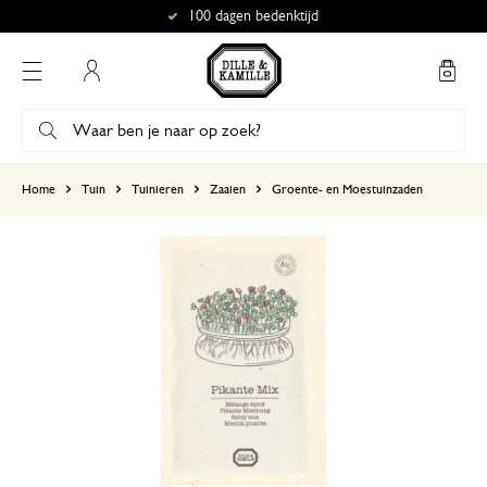
100 dagen bedenktijd
Mijn account
gebaseerd op 0 beoordeling
Home
Tuin
Tuinieren
Zaaien
Groente- en Moestuinzaden