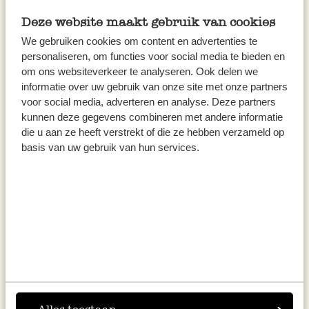
mettre dans la crème vanillée et bien
Deze website maakt gebruik van cookies
mélanger.
We gebruiken cookies om content en advertenties te
Rincer les ramequins ou les verrines à l’eau
personaliseren, om functies voor social media te bieden en
om ons websiteverkeer te analyseren. Ook delen we
froide.
informatie over uw gebruik van onze site met onze partners
voor social media, adverteren en analyse. Deze partners
Verser la crème dans les ramequins ou les
kunnen deze gegevens combineren met andere informatie
verrines et laisser prendre au réfrigérateur
die u aan ze heeft verstrekt of die ze hebben verzameld op
pendant quelques heures.
basis van uw gebruik van hun services.
Démouler les panna cotta à l’aide d’une petite
spatule en métal (ou plonger le fond des
ramequins quelques instants dans l’eau
chaude) et les retourner sur de belles
assiettes.
Décorer avec des framboises et des