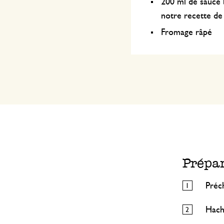
200 ml de sauce
notre recette d
Fromage râpé
Prépa
Préch
Hach