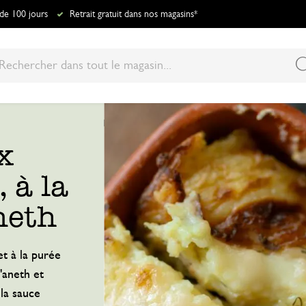
 de 100 jours
Retrait gratuit dans nos magasins*
Gratin de poireaux aux champignons, à la moutarde et à l’aneth
x
 à la
aneth
t à la purée
'aneth et
la sauce