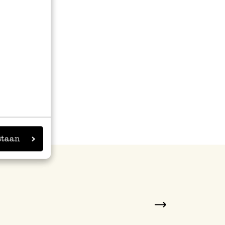
le
lle soit
staan
Next