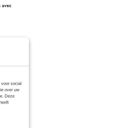
s avec
ême poêle.
 voor social
ie over uw
ur.
se. Deze
heeft
 moitié de