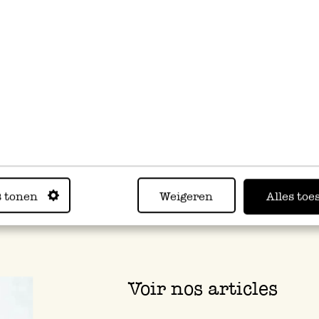
n, recouvrez de sauce béchamel puis de fromage râpé si vous 
aitez.
rnez votre préparation pour env. 25 minutes, jusqu’à ce qu’e
e et dorée.
s tonen
Weigeren
Alles toe
Voir nos articles