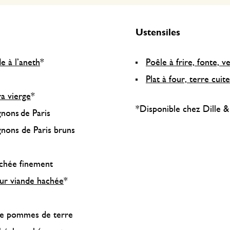
Ustensiles
e à l’aneth
*
Poêle à frire, fonte, v
Plat à four, terre cuite
ra vierge
*
*Disponible chez Dille 
nons de Paris
gnons de Paris bruns
hachée finement
ur viande hachée
*
de pommes de terre