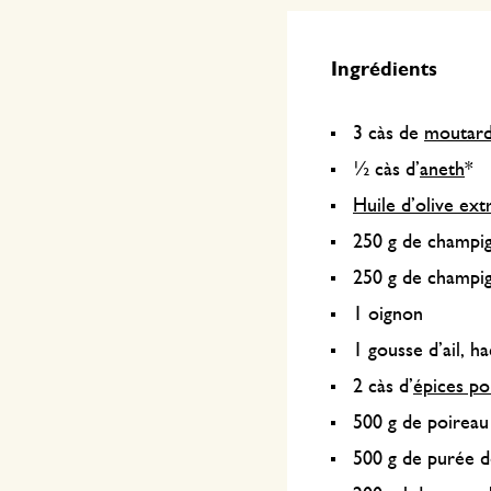
Ingrédients
3 càs de
moutard
½ càs d’
aneth
*
Huile d’olive ext
250 g de champig
250 g de champi
1 oignon
1 gousse d’ail, 
2 càs d’
épices po
500 g de poireau
500 g de purée 