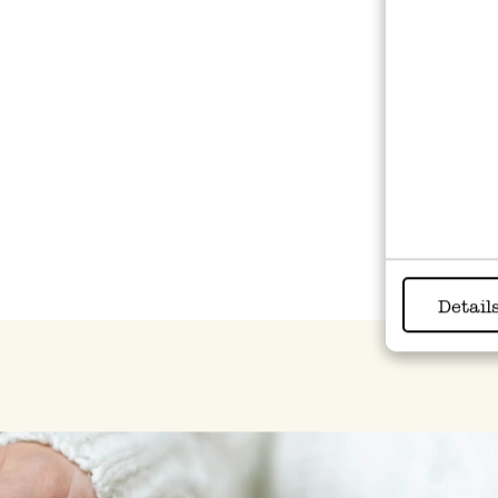
Enfi
souh
Enfou
cuit
Detail