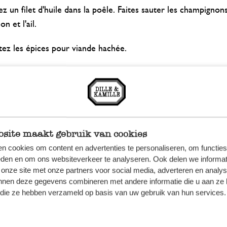
z un filet d'huile dans la poêle. Faites sauter les champignon
on et l'ail.
tez les épices pour viande hachée.
sférez les champignons sur une assiette et réservez.
z les poireaux en rondelles et faites-les revenir dans la m
ez un peu d'huile d'olive si la poêle est trop sèche.
site maakt gebruik van cookies
oudrez les poireaux d'aneth puis incorporez la moutarde.
n cookies om content en advertenties te personaliseren, om functies
eden en om ons websiteverkeer te analyseren. Ook delen we informat
tissez la moitié des champignons sautés au fond du plat à fo
 onze site met onze partners voor social media, adverteren en analy
nnen deze gegevens combineren met andere informatie die u aan ze 
ez avec la moitié des rondelles de poireaux. Répartissez la
f die ze hebben verzameld op basis van uw gebruik van hun services.
urée de pommes de terre sur les poireaux.
tez les couches dans le même ordre.