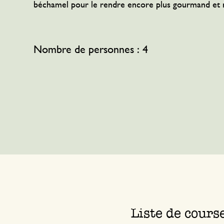
Textile de cuisine
Bougies
Confiserie
béchamel pour le rendre encore plus gourmand et 
Linge de table
Bougeoirs
Accessoires pour le thé
Paniers
Nombre de personnes : 4
Accessoires café
Papeterie & loisirs
Couverts
Sacs & cabas
Cuisines du monde
Liste de cours