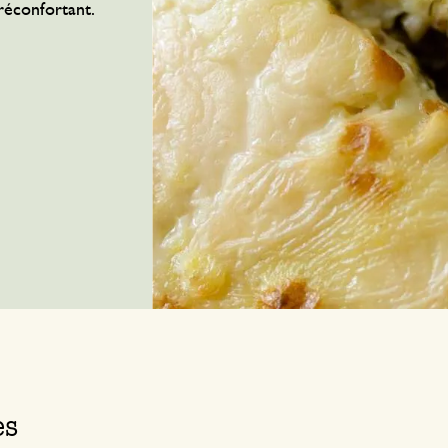
réconfortant.
es