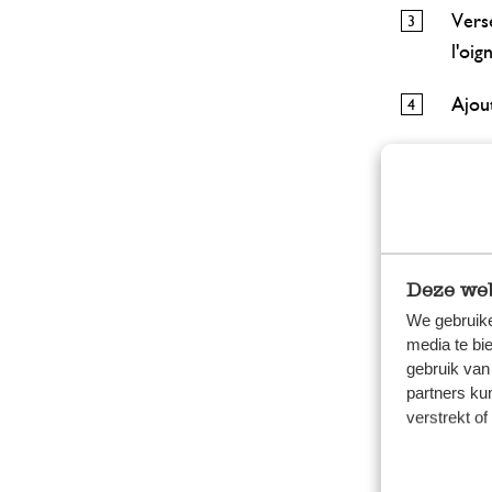
Verse
l'oign
Ajou
Tran
Coupe
Ajout
Deze web
Saup
We gebruike
media te bi
Répar
gebruik van
partners ku
Couvr
verstrekt o
la p
Répé