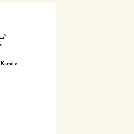
ert
*
*
& Kamille