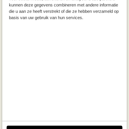
kunnen deze gegevens combineren met andere informatie
die u aan ze heeft verstrekt of die ze hebben verzameld op
basis van uw gebruik van hun services.
Boissons
Les fruits d’été arrivés à maturité conviennent aussi
très bien pour réaliser toutes sortes de boissons.
Pour un sirop, il suffit de faire cuire des fruits, des
framboises ou cassis par exemple, avec du sucre
jusqu’à obtenir un mélange sirupeux. Vous pouvez
aussi réaliser vos propres liqueurs de fruits, comme
à l’époque de nos grand-mères. Comment ? C’est