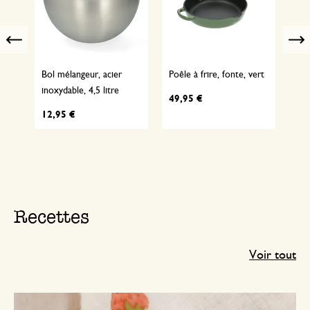
Previous
125
Bol mélangeur, acier
Poêle à frire, fonte, vert
Lav
inoxydable, 4,5 litre
g
49,95 €
12,95 €
5,
Recettes
Voir tout