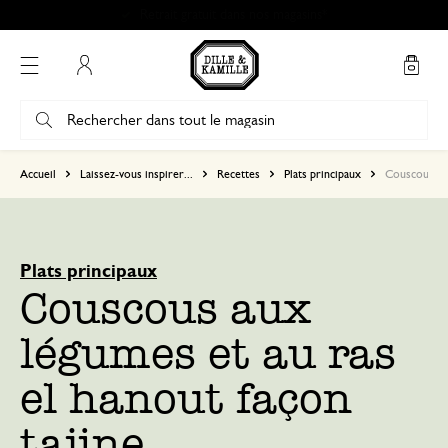
Mon compte
Accueil
Laissez-vous inspirer...
Recettes
Plats principaux
Couscous aux
Plats principaux
Couscous aux
légumes et au ras
el hanout façon
tajine