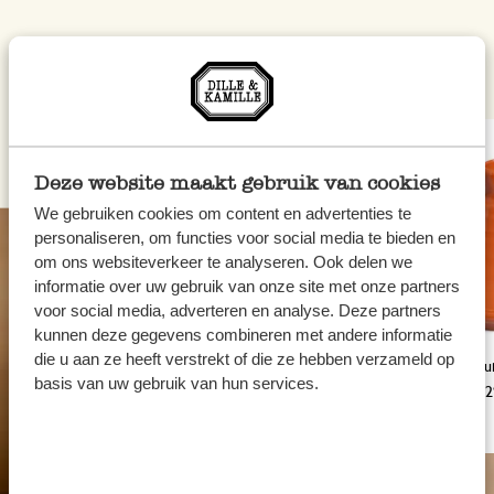
Voir nos articles
Deze website maakt gebruik van cookies
We gebruiken cookies om content en advertenties te
personaliseren, om functies voor social media te bieden en
om ons websiteverkeer te analyseren. Ook delen we
informatie over uw gebruik van onze site met onze partners
voor social media, adverteren en analyse. Deze partners
kunnen deze gegevens combineren met andere informatie
die u aan ze heeft verstrekt of die ze hebben verzameld op
Ras el hanout, biologique, boîte
Tajine, terre cu
basis van uw gebruik van hun services.
métallique, 45 g
personnes, Ø 
4,95 €
41,95 €