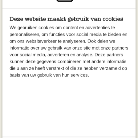
les pistaches et les herbes aromatiques.
Assaisonnez de poivre du moulin et de sel.
Deze website maakt gebruik van cookies
We gebruiken cookies om content en advertenties te
Réalisez la vinaigrette en rassemblant dans un
personaliseren, om functies voor social media te bieden en
bol le jus de citron, la moutarde, le miel et
om ons websiteverkeer te analyseren. Ook delen we
l’huile d’olive. Mélangez le tout au fouet.
informatie over uw gebruik van onze site met onze partners
voor social media, adverteren en analyse. Deze partners
Poivrez et salez.
kunnen deze gegevens combineren met andere informatie
die u aan ze heeft verstrekt of die ze hebben verzameld op
Intégrez ensuite la vinaigrette à la salade de
basis van uw gebruik van hun services.
couscous en mélangeant et laissez reposer
quelques instants avant de servir.
Astuce :
cette salade se prépare facilement à
l’avance. Avant de servir, garnissez-la encore de
quelques herbes fraîches ciselées.