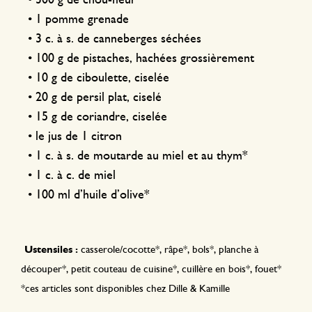
• 300 g de chou-fleur
• 1 pomme grenade
• 3 c. à s. de canneberges séchées
• 100 g de pistaches, hachées grossièrement
• 10 g de ciboulette, ciselée
• 20 g de persil plat, ciselé
• 15 g de coriandre, ciselée
• le jus de 1 citron
• 1 c. à s. de moutarde au miel et au thym*
• 1 c. à c. de miel
• 100 ml d’huile d’olive*
Ustensiles :
casserole/cocotte*, râpe*, bols*, planche à
découper*, petit couteau de cuisine*, cuillère en bois*, fouet*
*ces articles sont disponibles chez Dille & Kamille