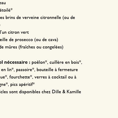
’eau
 étoilé*
es brins de verveine citronnelle (ou de
)
 d’un citron vert
eille de prosecco (ou de cava)
de mûres (fraîches ou congelées)
l nécessaire :
poêlon*, cuillère en bois*,
en lin*, passoire*, bouteille à fermeture
e*, fourchette*, verres à cocktail ou à
e*, pics apéritif*
icles sont disponibles chez Dille & Kamille