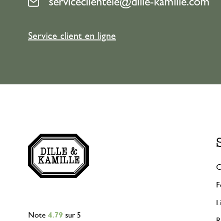
serviceclientele@dille-kamille.com
Service client en ligne
C
F
L
Note
4.79
sur 5
R