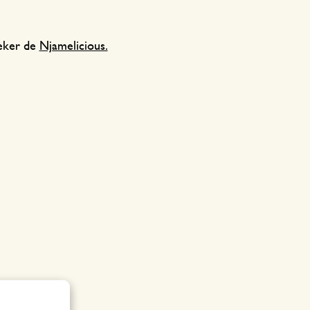
aeker de
Njamelicious.