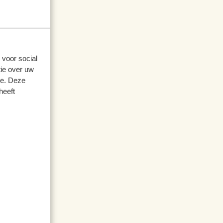
 voor social
ie over uw
se. Deze
heeft