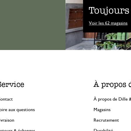
Toujours
Voir les 62 magasins
Service
À propos 
ontact
À propos de Dille 
oire aux questions
Magasins
ivraison
Recrutement
etours & échanges
Durabilité