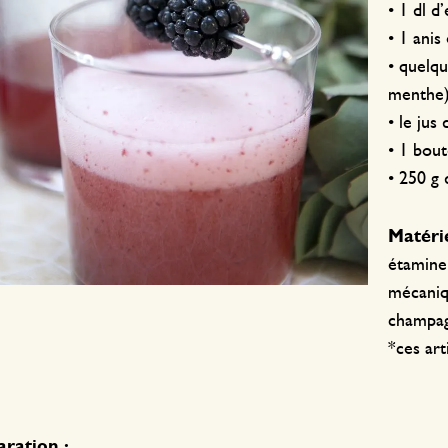
• 1 dl d
• 1 anis
• quelqu
menthe
• le jus
• 1 bout
• 250 g 
Matérie
étamine 
mécaniqu
champagn
*ces art
ration :