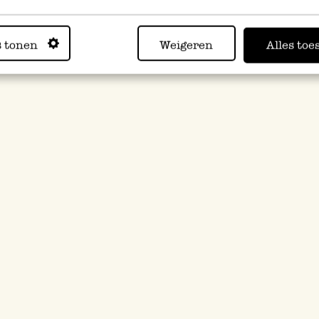
s tonen
Weigeren
Alles toe