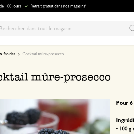
 de 100 jours
Retrait gratuit dans nos magasins*
& froides
Cocktail mûre-prosecco
cktail mûre-prosecco
Pour 6
Ingrédi
• 100 g