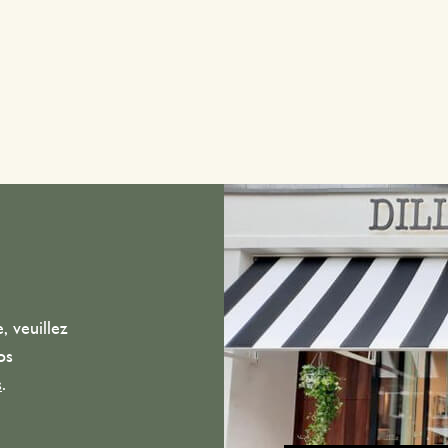
, veuillez
os
s
.