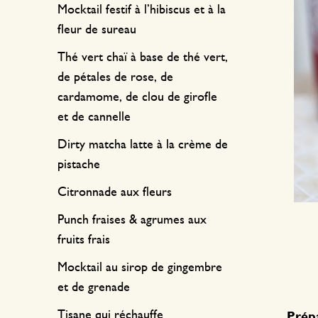
Textile de cuisine
Bougies
Confiserie
Mocktail festif à l’hibiscus et à la
fleur de sureau
Linge de table
Bougeoirs
Thé vert chaï à base de thé vert,
Accessoires pour le thé
Paniers
de pétales de rose, de
Accessoires café
Papeterie & loisirs
cardamome, de clou de girofle
et de cannelle
Couverts
Sacs & cabas
Dirty matcha latte à la crème de
pistache
Cuisines du monde
Citronnade aux fleurs
Punch fraises & agrumes aux
fruits frais
Mocktail au sirop de gingembre
et de grenade
Tisane qui réchauffe
Prépa