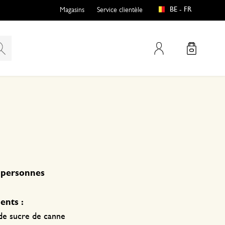
BE - FR
Magasins
Service clientèle
Mon compte
 personnes
ents :
 de sucre de canne