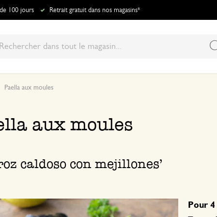
 de 100 jours
Retrait gratuit dans nos magasins*
Paella aux moules
ella aux moules
roz caldoso con mejillones’
Pour 4