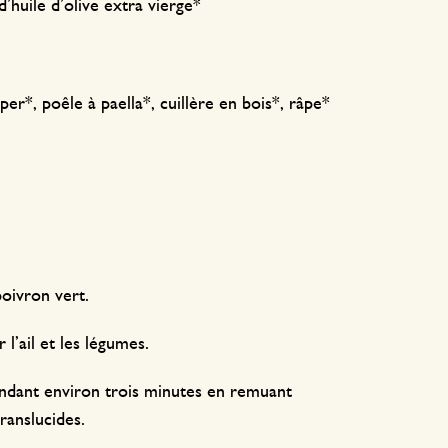
 d’huile d’olive extra vierge*
er*, poêle à paella*, cuillère en bois*, râpe*
poivron vert.
 l’ail et les légumes.
pendant environ trois minutes en remuant
ranslucides.