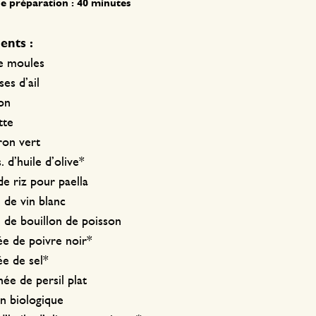
 préparation : 40 minutes
ents :
de moules
ses d’ail
on
tte
ron vert
s. d’huile d’olive*
de riz pour paella
 de vin blanc
 de bouillon de poisson
ée de poivre noir*
ée de sel*
née de persil plat
on biologique