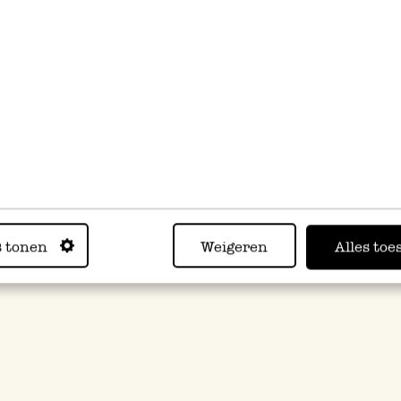
s tonen
Weigeren
Alles toe