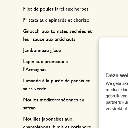
Filet de poulet farci aux herbes
Frittata aux épinards et chorizo
Gnocchi aux tomates séchées et
leur sauce aux artichauts
Jambonneau glacé
Lapin aux pruneaux à
l’Armagnac
Deze web
Limande à la purée de panais et
We gebruike
salsa verde
media te bi
gebruik van
Moules méditerranéennes au
partners ku
safran
verstrekt o
Nouilles japonaises aux
champignons, bimis et coriandre