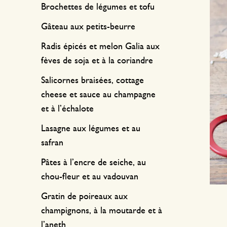
Textile de cuisine
Bougies
Confiserie
Brochettes de légumes et tofu
Linge de table
Bougeoirs
Gâteau aux petits-beurre
Accessoires pour le thé
Paniers
Radis épicés et melon Galia aux
fèves de soja et à la coriandre
Accessoires café
Papeterie & loisirs
Salicornes braisées, cottage
cheese et sauce au champagne
Couverts
Sacs & cabas
et à l’échalote
Cuisines du monde
Lasagne aux légumes et au
safran
Pâtes à l’encre de seiche, au
chou-fleur et au vadouvan
Gratin de poireaux aux
champignons, à la moutarde et à
l’aneth