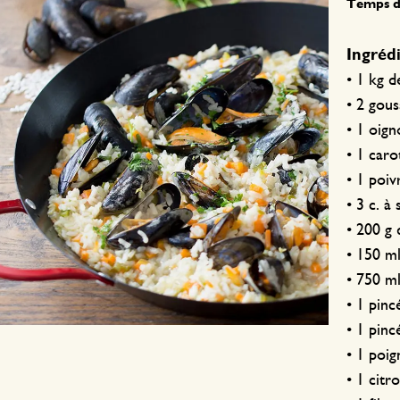
Temps de
Ingrédi
• 1 kg 
• 2 gous
• 1 oign
• 1 caro
• 1 poiv
• 3 c. à 
• 200 g 
• 150 ml
• 750 ml
• 1 pinc
• 1 pinc
• 1 poig
• 1 citr