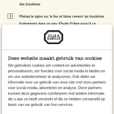
des boulettes.
Mettez le tajine sur le feu et faites revenir les boulettes
brièvement dans un peu d’huile d’olive jusqu’à ce
qu’elles aient une belle croûte.
Ajoutez l’ail et l’oignon émincés ainsi que les morceaux
de carottes et les pois chiches. Poursuivez brièvement
la cuisson.
Deze website maakt gebruik van cookies
We gebruiken cookies om content en advertenties te
Ajoutez les cubes de tomates et le bouillon et ensuite la
personaliseren, om functies voor social media te bieden en
om ons websiteverkeer te analyseren. Ook delen we
2ème cuillère à café de ras el hanout, la 2ème cuillère à
informatie over uw gebruik van onze site met onze partners
café de garam masala, la poudre de paprika, le piment de
voor social media, adverteren en analyse. Deze partners
Cayenne et les graines de carvi. Mélangez bien de
kunnen deze gegevens combineren met andere informatie
manière à bien enrober le tout.
die u aan ze heeft verstrekt of die ze hebben verzameld op
basis van uw gebruik van hun services.
Enfournez le tajine avec son couvercle pour environ 25