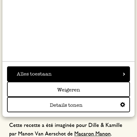
minutes à 200 °C.
Sortez le tajine du four, retirez le couvercle et formez 4
petits creux dans la sauce. Cassez un œuf dans chaque
creux.
Remettez le couvercle sur le tajine et poursuivez la
cuisson au four pendant une quinzaine de minutes
jusqu’à ce que les œufs soient cuits.
Alles toestaan
Garnissez de coriandre fraîche et servez accompagné
Weigeren
de pain marocain.
Details tonen
Cette recette a été imaginée pour Dille & Kamille
par Manon Van Aerschot de
Macaron Manon
.