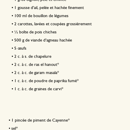
•
1 gousse d’ail, pelée et hachée finement
•
100 ml de bouillon de légumes
•
2 carottes, lavées et coupées grossièrement
•
½ boîte de pois chiches
•
500 g de viande d’agneau hachée
•
5 œufs
•
2 c. à s. de chapelure
•
2 c. à c. de ras el hanout*
•
2 c. à c. de garam masala*
•
1 c. à c. de poudre de paprika fumé*
•
1 c. à c. de graines de carvi*
•
1 pincée de piment de Cayenne*
•
sel*