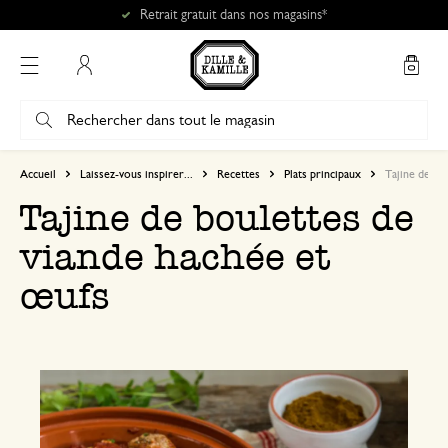
Retrait gratuit dans nos magasins*
Mon compte
Accueil
Laissez-vous inspirer...
Recettes
Plats principaux
Tajine de bo
Tajine de boulettes de
viande hachée et
œufs