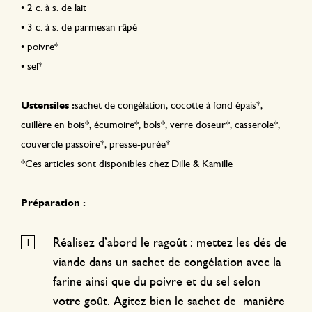
•
2 c. à s. de lait
•
3 c. à s. de parmesan râpé
•
poivre*
•
sel*
Ustensiles :
sachet de congélation, cocotte à fond épais*,
cuillère en bois*, écumoire*, bols*, verre doseur*, casserole*,
couvercle passoire*, presse-purée*
*Ces articles sont disponibles chez Dille & Kamille
Préparation :
Réalisez d’abord le ragoût : mettez les dés de
viande dans un sachet de congélation avec la
farine ainsi que du poivre et du sel selon
votre goût. Agitez bien le sachet de manière