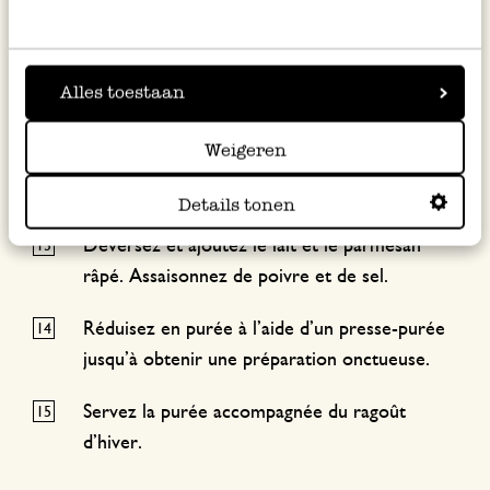
soupe de tartinade de fruits, mélangez bien et
laissez mijoter pendant encore 15 minutes.
Alles toestaan
Pendant ce temps, réalisez la purée de
panais : portez une grande casserole d’eau à
Weigeren
ébullition, ajoutez les rondelles de panais et
faites-les cuire en 15 minutes.
Details tonen
Déversez et ajoutez le lait et le parmesan
râpé. Assaisonnez de poivre et de sel.
Réduisez en purée à l’aide d’un presse-purée
jusqu’à obtenir une préparation onctueuse.
Servez la purée accompagnée du ragoût
d’hiver.