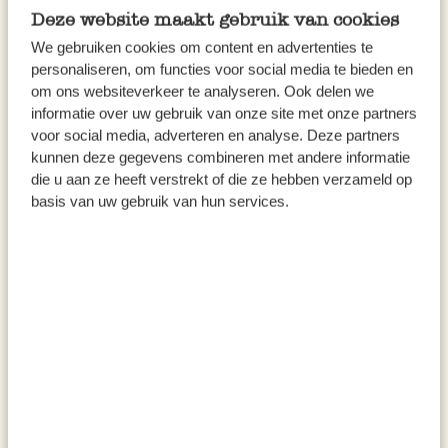
dans un bol d’eau chaude pour les rendre plus
Deze website maakt gebruik van cookies
tendres.
We gebruiken cookies om content en advertenties te
personaliseren, om functies voor social media te bieden en
Puis, ajoutez la viande aux carottes et aux
om ons websiteverkeer te analyseren. Ook delen we
oignons.
informatie over uw gebruik van onze site met onze partners
voor social media, adverteren en analyse. Deze partners
Ajoutez le vin et laissez mijoter le tout à feu
kunnen deze gegevens combineren met andere informatie
die u aan ze heeft verstrekt of die ze hebben verzameld op
doux pour 3 à 4 minutes.
basis van uw gebruik van hun services.
Ajoutez le bouillon ainsi que les champignons
et 50 ml du jus dans lequel les champignons
ont été trempés.
Amenez le tout à ébullition, puis baissez le feu
et laissez mijoter pendant 2 heures à couvert
en remuant de temps en temps.
Au bout de 2 heures, ajoutez une cuillère à