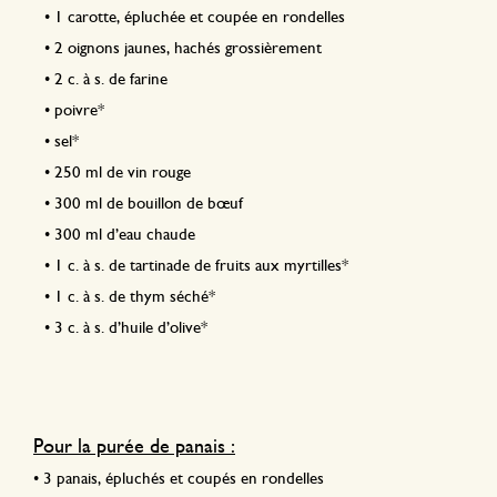
•
1 carotte, épluchée et coupée en rondelles
•
2 oignons jaunes, hachés grossièrement
•
2 c. à s. de farine
•
poivre*
•
sel*
•
250 ml de vin rouge
•
300 ml de bouillon de bœuf
•
300 ml d’eau chaude
•
1 c. à s. de tartinade de fruits aux myrtilles*
•
1 c. à s. de thym séché*
•
3 c. à s. d’huile d’olive*
Pour la purée de panais :
•
3 panais, épluchés et coupés en rondelles