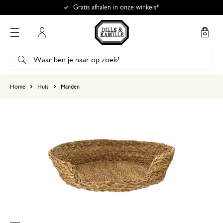
Gratis afhalen in onze winkels*
Mijn account
gebaseerd op 0 beoordeling
Home
Huis
Manden