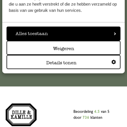
die u aan ze heeft verstrekt of die ze hebben verzameld op
Voor vragen, tips of hulp kun je contact opnemen met onze
basis van uw gebruik van hun services.
klantenservice. Of bekijk hier het antwoord op de
meestgestelde vragen
Alles toestaan
klantenservice@dille-kamille.com
Weigeren
Online Klantenservice
Details tonen
Beoordeling
4.5
van 5
door
736
klanten