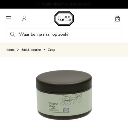
Gratis afhalen in onze winkels*
Mijn account
gebaseerd op 0 beoordeling
Home
Bad & douche
Zeep