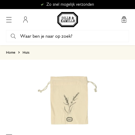
Zo snel mogelijk verzonden
Mijn account
gebaseerd op 1 beoordeling
Home
Huis
5
4
3
2
1
14 januari 2026
Enkel een score, geen toelichting gege