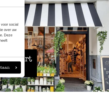
 voor social
ie over uw
se. Deze
heeft
 de buurt
staan