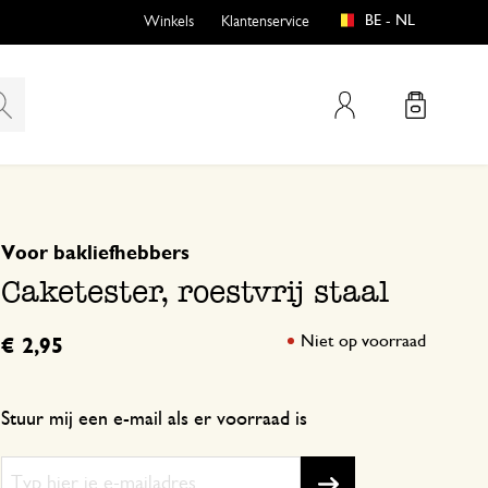
BE - NL
Winkels
Klantenservice
Mijn account
gebaseerd op 1 beoordeling
5
4
Voor bakliefhebbers
emen
buiten?
3
Caketester, roestvrij staal
2
1
Niet op voorraad
€ 2,95
n
Stuur mij een e-mail als er voorraad is
en
14 december 2025
Enkel een score, geen toelichting gege