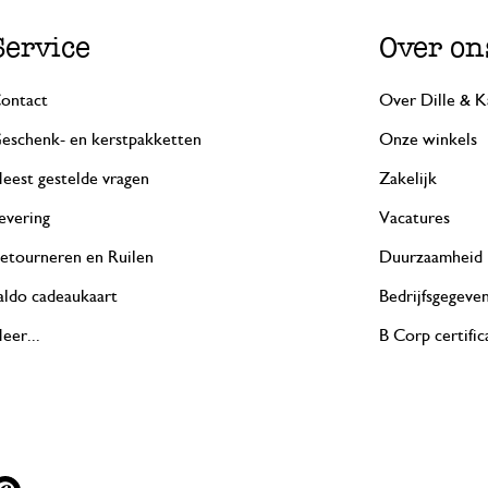
Service
Over on
ontact
Over Dille & K
eschenk- en kerstpakketten
Onze winkels
eest gestelde vragen
Zakelijk
evering
Vacatures
etourneren en Ruilen
Duurzaamheid
aldo cadeaukaart
Bedrijfsgegeve
eer...
B Corp certific