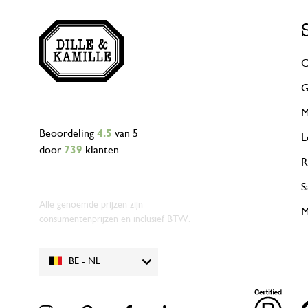
C
G
M
Beoordeling
4.5
van 5
L
door
739
klanten
R
S
Alle genoemde prijzen zijn
M
consumentenprijzen en inclusief BTW.
BE - NL