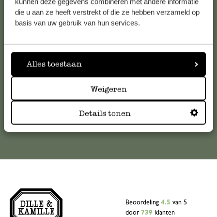
Klantenservice
kunnen deze gegevens combineren met andere informatie
die u aan ze heeft verstrekt of die ze hebben verzameld op
basis van uw gebruik van hun services.
Voor vragen, tips of hulp kun je contact opnemen met onze
klantenservice. Of bekijk hier het antwoord op de
meestgestelde vragen
Alles toestaan
klantenservice@dille-kamille.com
Weigeren
Online Klantenservice
Details tonen
Beoordeling
4.5
van 5
door
739
klanten