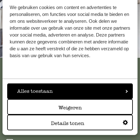
We gebruiken cookies om content en advertenties te
personaliseren, om functies voor social media te bieden en
om ons websiteverkeer te analyseren. Ook delen we
informatie over uw gebruik van onze site met onze partners
voor social media, adverteren en analyse. Deze partners
kunnen deze gegevens combineren met andere informatie
die u aan ze heeft verstrekt of die ze hebben verzameld op
Altijd in de buurt
basis van uw gebruik van hun services.
Bekijk alle 62 winkels
Alles toestaan
Klantenservice
Weigeren
Voor vragen, tips of hulp kun je contact opnemen met onze
klantenservice. Of bekijk hier het antwoord op de
Details tonen
meestgestelde vragen