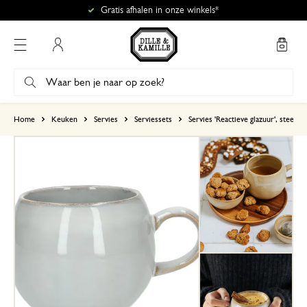
Gratis afhalen in onze winkels*
Mijn account
gebaseerd op 2 beoordelingen
Home
Keuken
Servies
Serviessets
Servies 'Reactieve glazuur', steeng
5
4
3
2
1
28 december 2023
Enkel een score, geen toelichting gege