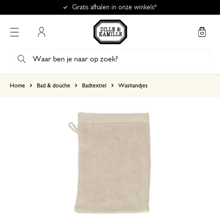
Gratis afhalen in onze winkels*
Mijn account
gebaseerd op 1 beoordeling
Home
Bad & douche
Badtextiel
Washandjes
5
4
3
2
1
Goede kwaliteit
13 juni 2023