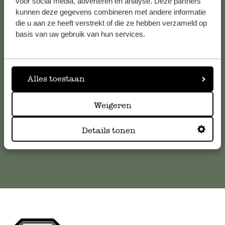
voor social media, adverteren en analyse. Deze partners
kunnen deze gegevens combineren met andere informatie
die u aan ze heeft verstrekt of die ze hebben verzameld op
Klantenservice
basis van uw gebruik van hun services.
Voor vragen, tips of hulp kun je contact opnemen met onze
klantenservice. Of bekijk hier het antwoord op de
meestgestelde vragen
Alles toestaan
Weigeren
klantenservice@dille-kamille.com
Details tonen
Online Klantenservice