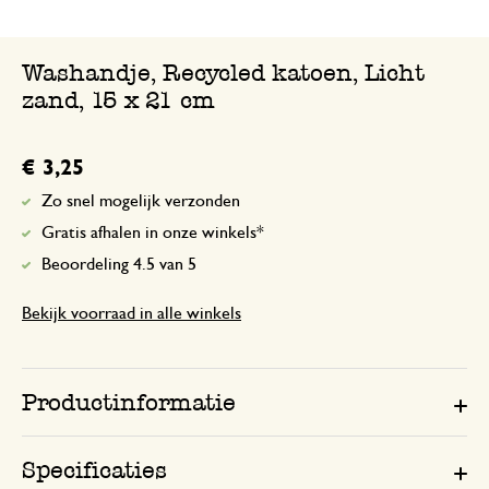
Mooi afgewerkt...goede kwaliteit...supe
Washandje, Recycled katoen, Licht
Antwoord van Dille & Kamille
zand, 15 x 21 cm
14 juni 2023
Bedankt voor je mooie beoordeling!
€ 3,25
Zo snel mogelijk verzonden
Gratis afhalen in onze winkels*
Beoordeling 4.5 van 5
Bekijk voorraad in alle winkels
Productinformatie
Specificaties