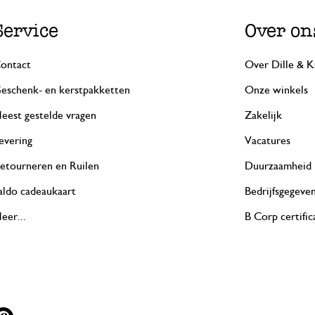
Service
Over on
ontact
Over Dille & K
eschenk- en kerstpakketten
Onze winkels
eest gestelde vragen
Zakelijk
evering
Vacatures
etourneren en Ruilen
Duurzaamheid
aldo cadeaukaart
Bedrijfsgegeve
eer...
B Corp certific