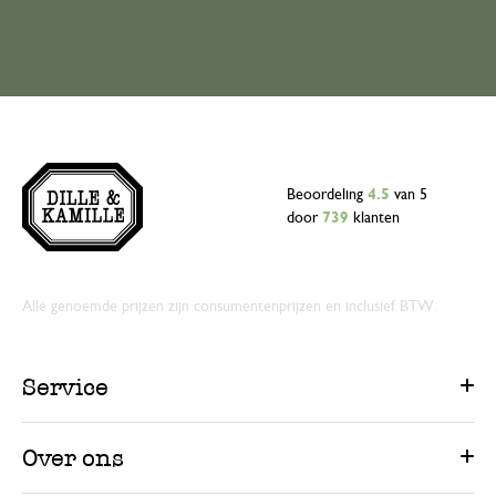
Beoordeling
4.5
van 5
door
739
klanten
Alle genoemde prijzen zijn consumentenprijzen en inclusief BTW.
Service
Over ons