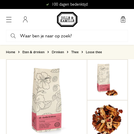
100 dagen bedenktijd
Mijn account
gebaseerd op 0 beoordeling
Home
Eten & drinken
Drinken
Thee
Losse thee