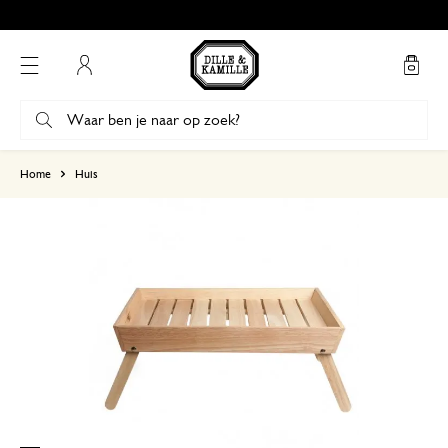
Gratis afhalen in onze winkels*
Mijn account
gebaseerd op 1 beoordeling
Home
Huis
5
4
3
2
1
5 februari 2025
Enkel een score, geen toelichting gege