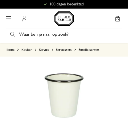
100 dagen bedenktijd
Mijn account
gebaseerd op 0 beoordeling
Home
Keuken
Servies
Serviessets
Emaille servies