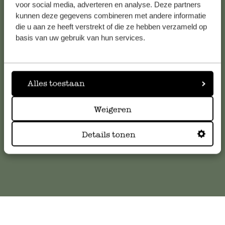
voor social media, adverteren en analyse. Deze partners
kunnen deze gegevens combineren met andere informatie
die u aan ze heeft verstrekt of die ze hebben verzameld op
Klantenservice
basis van uw gebruik van hun services.
Voor vragen, tips of hulp kun je contact opnemen met onze
klantenservice. Of bekijk hier het antwoord op de
Alles toestaan
meestgestelde vragen
Weigeren
klantenservice@dille-kamille.com
Details tonen
Online Klantenservice