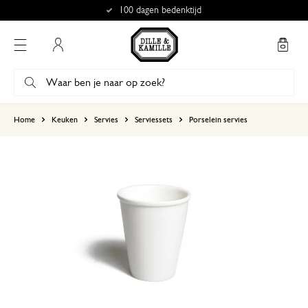
100 dagen bedenktijd
Mijn account
gebaseerd op 0 beoordeling
Home
Keuken
Servies
Serviessets
Porselein servies