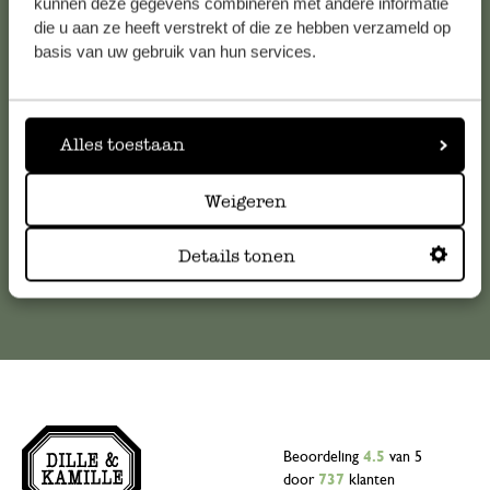
Klantenservice
kunnen deze gegevens combineren met andere informatie
die u aan ze heeft verstrekt of die ze hebben verzameld op
basis van uw gebruik van hun services.
Voor vragen, tips of hulp kun je contact opnemen met onze
klantenservice. Of bekijk hier het antwoord op de
meestgestelde vragen
Alles toestaan
klantenservice@dille-kamille.com
Weigeren
Online Klantenservice
Details tonen
Beoordeling
4.5
van 5
door
737
klanten