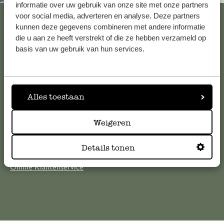
informatie over uw gebruik van onze site met onze partners
Bekijk alle 62 winkels
voor social media, adverteren en analyse. Deze partners
kunnen deze gegevens combineren met andere informatie
die u aan ze heeft verstrekt of die ze hebben verzameld op
basis van uw gebruik van hun services.
Klantenservice
Voor vragen, tips of hulp kun je contact opnemen met onze
Alles toestaan
klantenservice. Of bekijk hier het antwoord op de
meestgestelde vragen
Weigeren
klantenservice@dille-kamille.com
Details tonen
Online Klantenservice