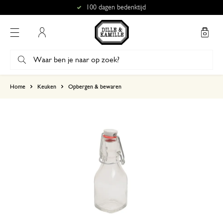
100 dagen bedenktijd
Mijn account
gebaseerd op 1 beoordeling
Home
Keuken
Opbergen & bewaren
5
4
3
2
1
Fijne lekvrije flesjes
15 april 2024