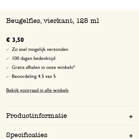
Fijne lekvrije flesjes, handig om melkv
te nemen !
Beugelfles, vierkant, 125 ml
Antwoord van Dille & Kamille
€ 3,50
16 april 2024
Bedankt voor je positieve beoordel
Zo snel mogelijk verzonden
plezier met je aankopen.🍃️
100 dagen bedenktijd
Gratis afhalen in onze winkels*
Beoordeling 4.5 van 5
Bekijk voorraad in alle winkels
Productinformatie
Specificaties