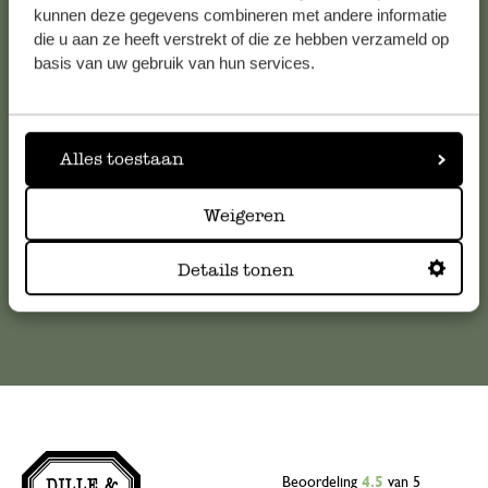
kunnen deze gegevens combineren met andere informatie
Klantenservice
die u aan ze heeft verstrekt of die ze hebben verzameld op
basis van uw gebruik van hun services.
Voor vragen, tips of hulp kun je contact opnemen met onze
klantenservice. Of bekijk hier het antwoord op de
meestgestelde vragen
Alles toestaan
klantenservice@dille-kamille.com
Weigeren
Details tonen
Online Klantenservice
Beoordeling
4.5
van 5