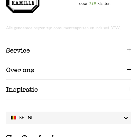
door
739
klanten
Alle genoemde prijzen zijn consumentenprijzen en inclusief BTW.
Service
Over ons
Inspiratie
BE - NL