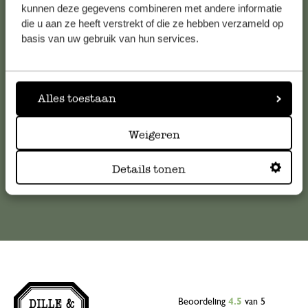
kunnen deze gegevens combineren met andere informatie
Klantenservice
die u aan ze heeft verstrekt of die ze hebben verzameld op
basis van uw gebruik van hun services.
Voor vragen, tips of hulp kun je contact opnemen met onze
klantenservice. Of bekijk hier het antwoord op de
meestgestelde vragen
Alles toestaan
klantenservice@dille-kamille.com
Weigeren
Online Klantenservice
Details tonen
Beoordeling
4.5
van 5