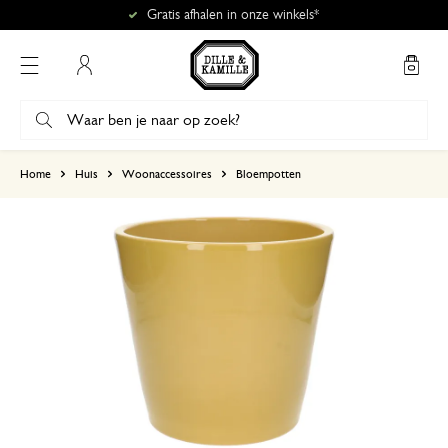
Gratis afhalen in onze winkels*
Mijn account
gebaseerd op 1 beoordeling
Home
Huis
Woonaccessoires
Bloempotten
5
4
3
2
1
gebroken
10 december 2024