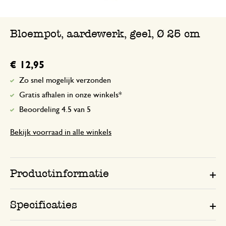
Is gebroken toegekomen
Bloempot, aardewerk, geel, Ø 25 cm
Antwoord van Dille & Kamille
13 december 2024
€ 12,95
Bedankt voor de beoordeling. We z
gelukkig al contact is geweest en da
Zo snel mogelijk verzonden
opgelost!
Gratis afhalen in onze winkels*
Beoordeling 4.5 van 5
Bekijk voorraad in alle winkels
Productinformatie
Specificaties