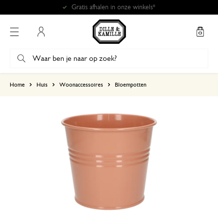
Gratis afhalen in onze winkels*
Mijn account
gebaseerd op 0 beoordeling
Home
Huis
Woonaccessoires
Bloempotten