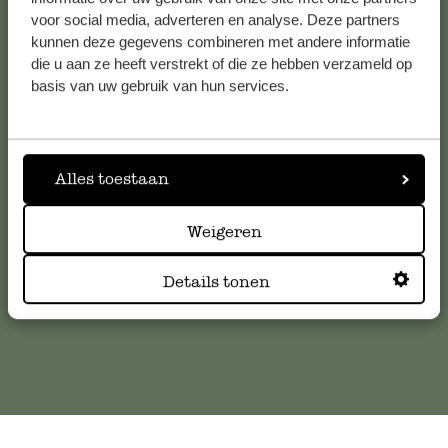
Bekijk alle 62 winkels
voor social media, adverteren en analyse. Deze partners
kunnen deze gegevens combineren met andere informatie
die u aan ze heeft verstrekt of die ze hebben verzameld op
basis van uw gebruik van hun services.
Klantenservice
Voor vragen, tips of hulp kun je contact opnemen met onze
klantenservice. Of bekijk hier het antwoord op de
Alles toestaan
meestgestelde vragen
Weigeren
klantenservice@dille-kamille.com
Details tonen
Online Klantenservice