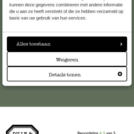
kunnen deze gegevens combineren met andere informatie
Klantenservice
die u aan ze heeft verstrekt of die ze hebben verzameld op
basis van uw gebruik van hun services.
Voor vragen, tips of hulp kun je contact opnemen met onze
klantenservice. Of bekijk hier het antwoord op de
meestgestelde vragen
Alles toestaan
klantenservice@dille-kamille.com
Weigeren
Details tonen
Online Klantenservice
Beoordeling
4.5
van 5