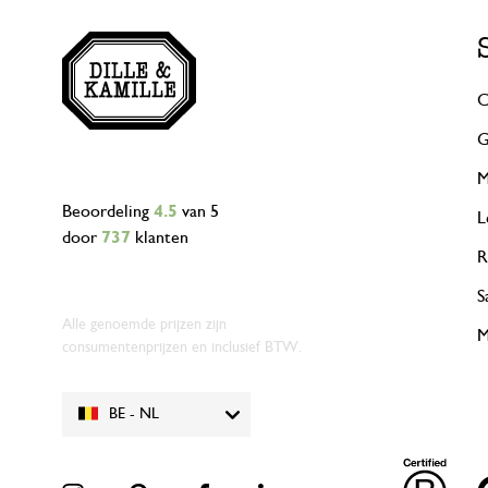
C
G
M
Beoordeling
4.5
van 5
L
door
737
klanten
R
S
Alle genoemde prijzen zijn
M
consumentenprijzen en inclusief BTW.
BE - NL