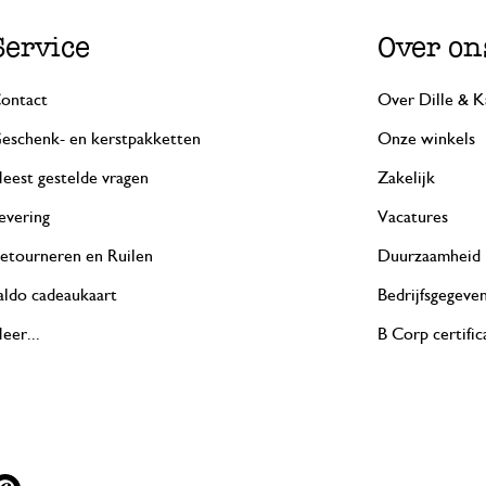
Service
Over on
ontact
Over Dille & K
eschenk- en kerstpakketten
Onze winkels
eest gestelde vragen
Zakelijk
evering
Vacatures
etourneren en Ruilen
Duurzaamheid
aldo cadeaukaart
Bedrijfsgegeve
eer...
B Corp certific