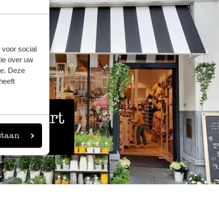
 voor social
ie over uw
se. Deze
heeft
 de buurt
staan