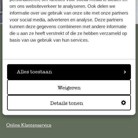
om ons websiteverkeer te analyseren. Ook delen we
informatie over uw gebruik van onze site met onze partners
Altijd in de buurt
voor social media, adverteren en analyse. Deze partners
kunnen deze gegevens combineren met andere informatie
Bekijk alle 62 winkels
die u aan ze heeft verstrekt of die ze hebben verzameld op
basis van uw gebruik van hun services.
Klantenservice
Alles toestaan
Voor vragen, tips of hulp kun je contact opnemen met onze
klantenservice. Of bekijk hier het antwoord op de
Weigeren
meestgestelde vragen
Details tonen
klantenservice@dille-kamille.com
Online Klantenservice