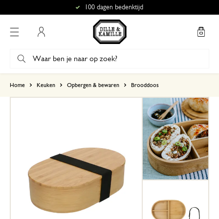
100 dagen bedenktijd
Mijn account
gebaseerd op 0 beoordeling
Home
Keuken
Opbergen & bewaren
Brooddoos