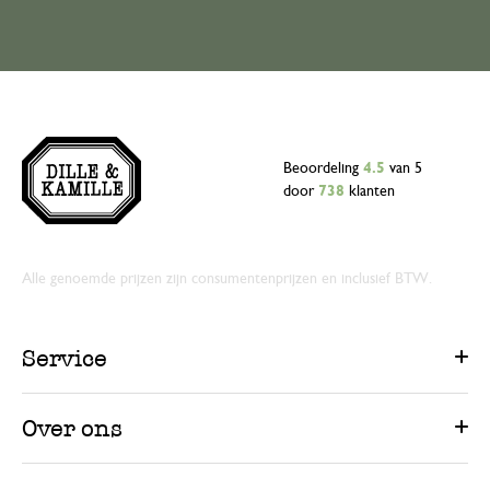
Beoordeling
4.5
van 5
door
738
klanten
Alle genoemde prijzen zijn consumentenprijzen en inclusief BTW.
Service
Over ons