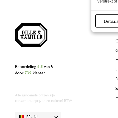
verstrekt o
Detail
C
G
M
Beoordeling
4.5
van 5
L
door
739
klanten
R
S
Alle genoemde prijzen zijn
M
consumentenprijzen en inclusief BTW.
BE - NL