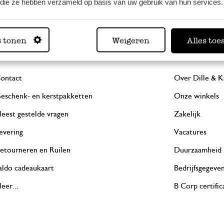
f die ze hebben verzameld op basis van uw gebruik van hun services.
s tonen
Weigeren
Alles toe
Service
Over on
ontact
Over Dille & K
eschenk- en kerstpakketten
Onze winkels
eest gestelde vragen
Zakelijk
evering
Vacatures
etourneren en Ruilen
Duurzaamheid
aldo cadeaukaart
Bedrijfsgegeve
eer...
B Corp certific