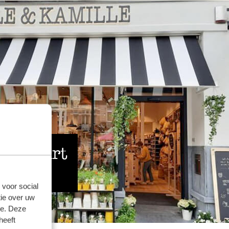
 de buurt
 voor social
ie over uw
se. Deze
heeft