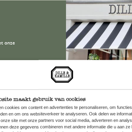
Welke maat tafelkleed?
Voorkom slakken
Onderhoudstips
et onze
Altijd in
site maakt gebruik van cookies
Bekijk alle 62 winkels
n cookies om content en advertenties te personaliseren, om functies
eden en om ons websiteverkeer te analyseren. Ook delen we informat
 onze site met onze partners voor social media, adverteren en analy
nnen deze gegevens combineren met andere informatie die u aan ze 