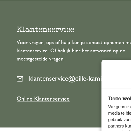
Keukentextiel
Kaarsen
Zoetwaren
Cadeaubonnen
Tafeltextiel
Kaarsenhouders
Thee accessoires
Manden
Klantenservice
Koffie accessoires
Schrijven & hobby
Voor vragen, tips of hulp kun je contact opnemen m
klantenservice. Of bekijk hier het antwoord op de
Bestek
Tassen
meestgestelde vragen
Internationale keukens
Boeken
klantenservice@dille-kamille.com
Deze web
Online Klantenservice
We gebruike
media te bi
gebruik van
partners ku