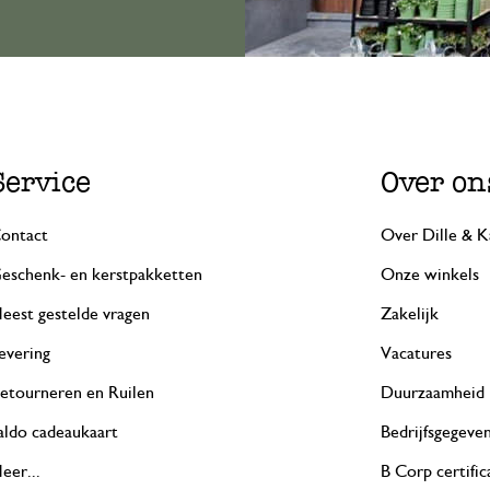
Service
Over on
ontact
Over Dille & K
eschenk- en kerstpakketten
Onze winkels
eest gestelde vragen
Zakelijk
evering
Vacatures
etourneren en Ruilen
Duurzaamheid
aldo cadeaukaart
Bedrijfsgegeve
eer...
B Corp certific