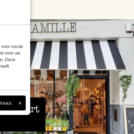
 voor social
ie over uw
se. Deze
heeft
staan
 de buurt