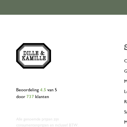
C
G
M
Beoordeling
4.5
van 5
L
door
737
klanten
R
S
Alle genoemde prijzen zijn
M
consumentenprijzen en inclusief BTW.