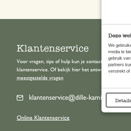
Deze web
Klantenservice
We gebruike
media te bi
gebruik van
Voor vragen, tips of hulp kun je contact opnemen m
partners ku
klantenservice. Of bekijk hier het antwoord op de
verstrekt o
meestgestelde vragen
klantenservice@dille-kamille.com
Detail
Online Klantenservice