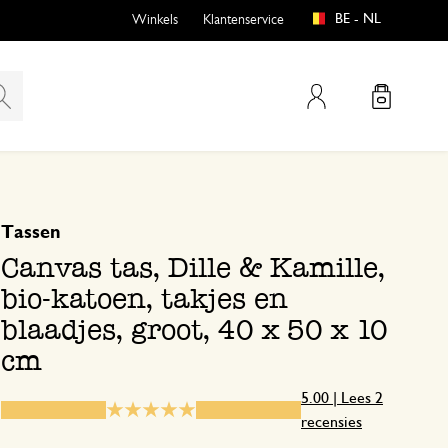
BE - NL
Winkels
Klantenservice
Mijn account
gebaseerd op 2 beoordelingen
5
4
Tassen
emen
buiten?
3
Canvas tas, Dille & Kamille,
2
bio-katoen, takjes en
1
blaadjes, groot, 40 x 50 x 10
cm
n
5.00 | Lees 2
en
9 december 2023
recensies
Enkel een score, geen toelichting gege